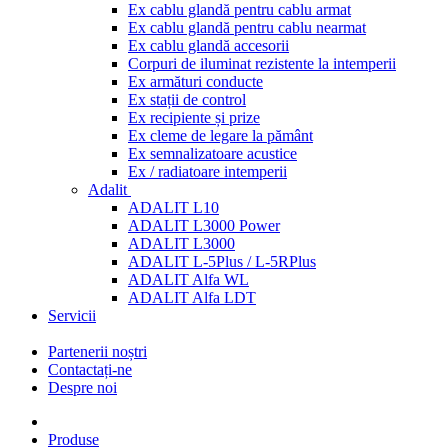
Ex cablu glandă pentru cablu armat
Ex cablu glandă pentru cablu nearmat
Ex cablu glandă accesorii
Corpuri de iluminat rezistente la intemperii
Ex armături conducte
Ex stații de control
Ex recipiente și prize
Ex cleme de legare la pământ
Ex semnalizatoare acustice
Ex / radiatoare intemperii
Adalit
ADALIT L10
ADALIT L3000 Power
ADALIT L3000
ADALIT L-5Plus / L-5RPlus
ADALIT Alfa WL
ADALIT Alfa LDT
Servicii
Partenerii noștri
Contactați-ne
Despre noi
Produse