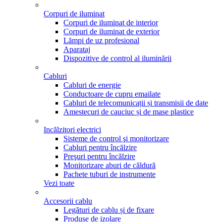
Corpuri de iluminat
Corpuri de iluminat de interior
Corpuri de iluminat de exterior
Lămpi de uz profesional
Aparataj
Dispozitive de control al iluminării
Cabluri
Cabluri de energie
Conductoare de cupru emailate
Cabluri de telecomunicații și transmisii de date
Amestecuri de cauciuc și de mase plastice
Incălzitori electrici
Sisteme de control şi monitorizare
Cabluri pentru încălzire
Preşuri pentru încălzire
Monitorizare aburi de căldură
Pachete tuburi de instrumente
Vezi toate
Accesorii cablu
Legături de cablu și de fixare
Produse de izolare