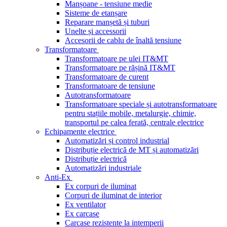
Manșoane - tensiune medie
Sisteme de etanșare
Reparare manșetă și tuburi
Unelte și accessorii
Accesorii de cablu de înaltă tensiune
Transformatoare
Transformatoare pe ulei IT&MT
Transformatoare pe rășină IT&MT
Transformatoare de curent
Transformatoare de tensiune
Autotransformatoare
Transformatoare speciale și autotransformatoare
pentru stațiile mobile, metalurgie, chimie,
transportul pe calea ferată, centrale electrice
Echipamente electrice
Automatizări și control industrial
Distribuție electrică de MT și automatizări
Distribuție electrică
Automatizări industriale
Anti-Ex
Ex corpuri de iluminat
Corpuri de iluminat de interior
Ex ventilator
Ex carcase
Carcase rezistente la intemperii