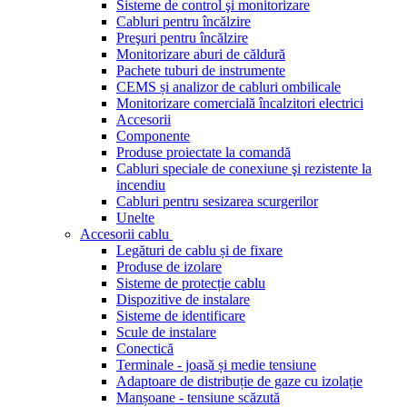
Sisteme de control şi monitorizare
Cabluri pentru încălzire
Preşuri pentru încălzire
Monitorizare aburi de căldură
Pachete tuburi de instrumente
CEMS și analizor de cabluri ombilicale
Monitorizare comercială încalzitori electrici
Accesorii
Componente
Produse proiectate la comandă
Cabluri speciale de conexiune şi rezistente la
incendiu
Cabluri pentru sesizarea scurgerilor
Unelte
Accesorii cablu
Legături de cablu și de fixare
Produse de izolare
Sisteme de protecție cablu
Dispozitive de instalare
Sisteme de identificare
Scule de instalare
Conectică
Terminale - joasă și medie tensiune
Adaptoare de distribuție de gaze cu izolație
Manșoane - tensiune scăzută