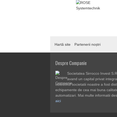
Hartă site
Partenerii noștri
Despre Companie
Societatea Sirrocco Invest S.R.
avand un capital privat integra
obiectivul societatii noastre a fost dis
echipamente de cea mai buna calitate p
automatizari. Mai multe informatii de
aici