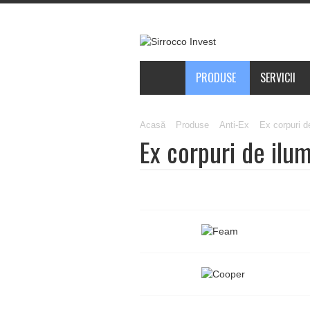
PRODUSE
SERVICII
Acasă
Produse
Anti-Ex
Ex corpuri d
Ex corpuri de ilu