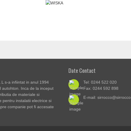
Date Contact
L s-a infiintat in anul 1994
Tel: 0244 522 020
l autohton. Inca de la inceput
Fax: 0244 592 898
tributia de materiale si
E-mail: sirrocco@sirrocco
entru instalatii electrice si
spre companie pot fi accesate