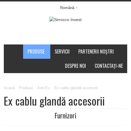
Română
PRODUSE
SERVICII
PARTENERII NOȘTRI
DESPRE NOI
CONTACTAȚI-NE
Acasă
Produse
Anti-Ex
Ex cablu glandă accesorii
Ex cablu glandă accesorii
Furnizori